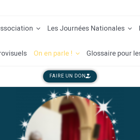
association
Les Journées Nationales
rovisuels
On en parle !
Glossaire pour le
FAIRE UN DON