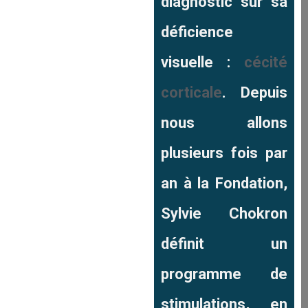
diagnostic sur sa
déficience
visuelle :
cécité
corticale
. Depuis
nous allons
plusieurs fois par
an à la Fondation,
Sylvie Chokron
définit un
programme de
stimulations, en