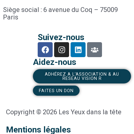
Siège social : 6 avenue du Coq – 75009
Paris
Suivez-nous
F
I
L
U
a
n
i
s
c
s
n
e
Aidez-nous
e
t
k
r
b
a
e
s
ADHÉREZ A L'ASSOCIATION & AU
RESEAU VISION R
o
g
d
o
r
i
FAITES UN DON
k
a
n
m
Copyright © 2026 Les Yeux dans la tête
Mentions légales