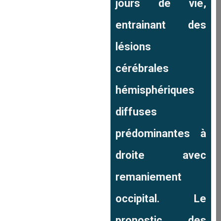
jours de vie,
entrainant des
lésions
cérébrales
hémisphériques
diffuses
prédominantes à
droite avec
remaniement
occipital. Le
pronostic des