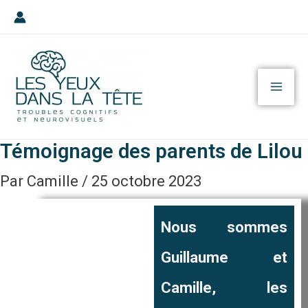
Aller
Navigation
au
des
MA
contenu
articles
ME
Témoignage des parents de Lilou
Par
Camille
/
25 octobre 2023
Nous sommes
Guillaume et
Camille, les