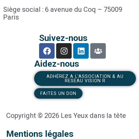
Siège social : 6 avenue du Coq – 75009
Paris
Suivez-nous
F
I
L
U
a
n
i
s
c
s
n
e
Aidez-nous
e
t
k
r
b
a
e
s
ADHÉREZ A L'ASSOCIATION & AU
RESEAU VISION R
o
g
d
o
r
i
FAITES UN DON
k
a
n
m
Copyright © 2026 Les Yeux dans la tête
Mentions légales