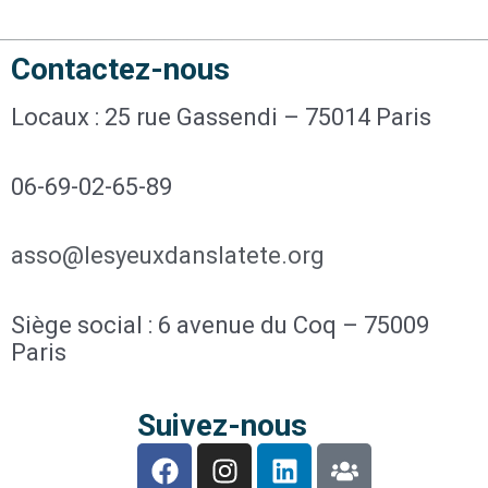
Contactez-nous
Locaux : 25 rue Gassendi – 75014 Paris
06-69-02-65-89
asso@lesyeuxdanslatete.org
Siège social : 6 avenue du Coq – 75009
Paris
Suivez-nous
F
I
L
U
a
n
i
s